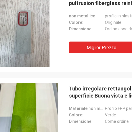
pultrusion fiberglass rein
non metallico:
Colore:
Originale
Dimensione:
Ordinazione da
Miglior Prezzo
Tubo irregolare rettangol
superficie Buona vista e l
Materiale non metallico:
Profilo FRP pe
Colore:
Verde
Dimensione:
Come ordine