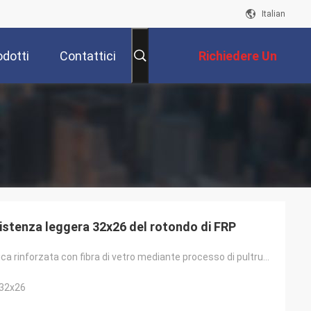
Italian
odotti
Contattici
Richiedere Un
Preventivo
istenza leggera 32x26 del rotondo di FRP
profilo in plastica rinforzata con fibra di vetro mediante processo di pultrusione
 32x26