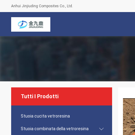
Anhui Jinjiuding Composites Co., Ltd.
Tutti I Prodotti
Stuoia cucita vetroresina
Stuoia combinata della vetroresina