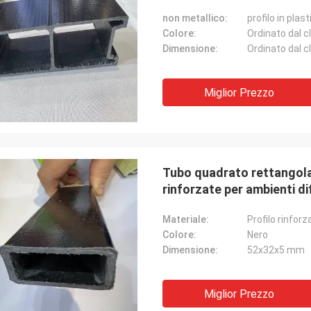
non metallico:
Colore:
Ordinato dal c
Dimensione:
Ordinato dal c
Miglior Prezzo
Tubo quadrato rettangola
rinforzate per ambienti diff
Materiale:
Profilo rinforz
Colore:
Nero
Dimensione:
52x32x5 mm
Miglior Prezzo