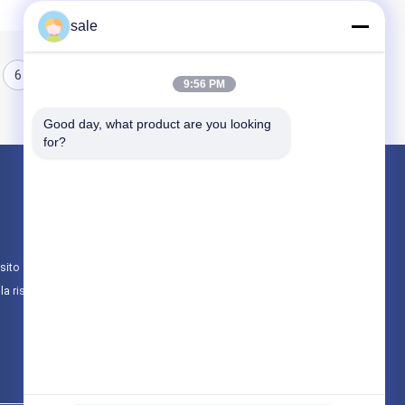
sale
6
7
8
9:56 PM
Good day, what product are you looking 
for?
Prodotti
Stuoia cucita vetroresina
Stuoia combinata della vetroresina
sito
Tessuti unidirezionali in fibra di vetro
lla riservatezza
Tutte le categorie