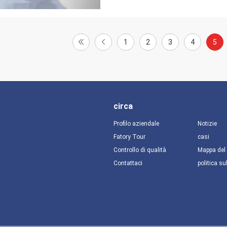
1
2
3
4
5
circa
Profilo aziendale
Notizie
Fatory Tour
casi
Controllo di qualità
Mappa del 
Contattaci
politica su