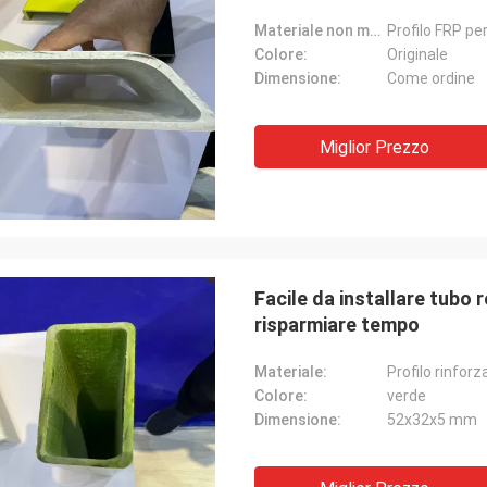
Materiale non metallico:
Profilo FRP pe
Colore:
Originale
Dimensione:
Come ordine
Miglior Prezzo
Facile da installare tubo 
risparmiare tempo
Materiale:
Profilo rinforz
Colore:
verde
Dimensione:
52x32x5 mm