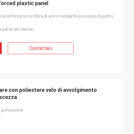
forced plastic panel
profilo in plastica rinforzata con fibra di vetro mediante processo di pultrusione
 parte del cliente
Contattaci
are con poliestere velo di avvolgimento
iscezza
r pultrusione