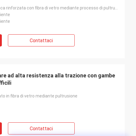
profilo in plastica rinforzata con fibra di vetro mediante processo di pultrusione
liente
liente
Contattaci
re ad alta resistenza alla trazione con gambe
icili
ato in fibra di vetro mediante pultrusione
Contattaci