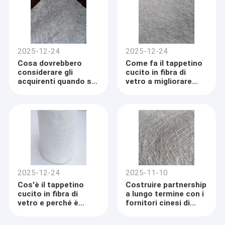
2025-12-24
2025-12-24
Cosa dovrebbero
Come fa il tappetino
considerare gli
cucito in fibra di
acquirenti quando si
vetro a migliorare
riforniscono di
l'efficienza
tappetini in fibra di
produttiva per i
vetro cuciti a livello
produttori di
internazionale?
compositi?
2025-12-24
2025-11-10
Cos'è il tappetino
Costruire partnership
cucito in fibra di
a lungo termine con i
vetro e perché è
fornitori cinesi di
ampiamente
fibra di vetro
utilizzato nei