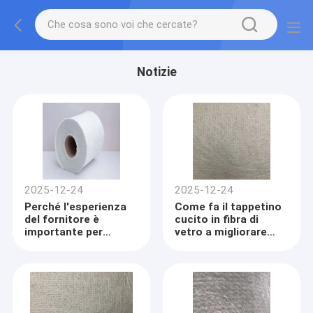
Notizie
2025-12-24
2025-12-24
Perché l'esperienza
Come fa il tappetino
del fornitore è
cucito in fibra di
importante per
vetro a migliorare
l'acquisto di tappetini
l'efficienza
di fibra di vetro per
produttiva nella
progetti orientati
fabbricazione di
all'esportazione?
compositi?