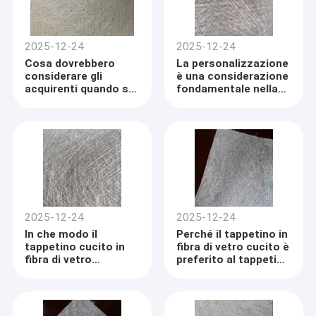
2025-12-24
2025-12-24
Cosa dovrebbero
La personalizzazione
considerare gli
è una considerazione
acquirenti quando si
fondamentale nella
procurano un
moderna produzione
tappetino in fibra di
di materiali
vetro cucito per
compositi.
applicazioni
composite
industriali?
2025-12-24
2025-12-24
In che modo il
Perché il tappetino in
tappetino cucito in
fibra di vetro cucito è
fibra di vetro
preferito al tappetino
contribuisce alla
a fili tagliati nelle
durabilità a lungo
applicazioni ad alte
termine nei prodotti
prestazioni?
compositi?