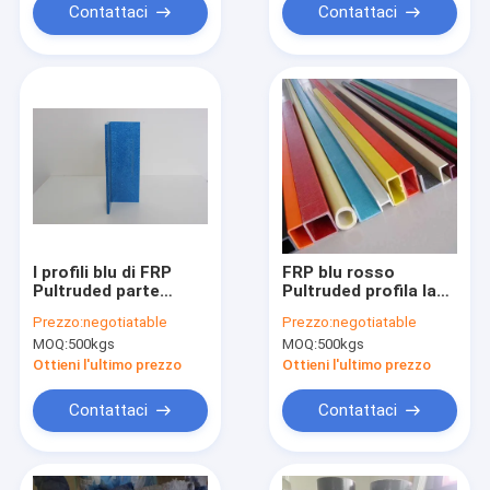
Contattaci
Contattaci
I profili blu di FRP
FRP blu rosso
Pultruded parte
Pultruded profila la
4.8mm 0.29kg/m
metropolitana
Prezzo:
negotiatable
Prezzo:
negotiatable
quadrata leggera per
MOQ:
500kgs
MOQ:
500kgs
trasporto
Ottieni l'ultimo prezzo
Ottieni l'ultimo prezzo
Contattaci
Contattaci