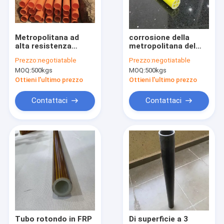
Visita alla fabbrica
Controllo della qualità
Metropolitana ad
corrosione della
alta resistenza
metropolitana del
Contattaci
leggera 32x26 del
rotondo della
Prezzo:
negotiatable
Prezzo:
negotiatable
rotondo di FRP
vetroresina di 12mm
MOQ:
500kgs
MOQ:
500kgs
Eco anti
Chiedi un preventivo
Ottieni l'ultimo prezzo
Ottieni l'ultimo prezzo
Contattaci
Contattaci
Stuoia cucita vetroresina
Stuoia combinata della vetroresina
Tessuti unidirezionali in fibra di vetro
Tessuto biassiale della vetroresina
Tessuti multiassiali
Tubo rotondo in FRP
Di superficie a 3