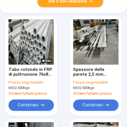
Dai il tuo requisito
Tubo rotondo in FRP
Spessore della
di pultrusione 76x8
parete 2,5 mm
mm Lunghezza 2400
Pultrusion FRP
Prezzo:
negotiatable
Prezzo:
negotiatable
mm Superficie con
Round Tube Grigio
MOQ:
500kgs
MOQ:
500kgs
imbottitura di
chiaro come
tappeto a maglia
struttura di
Ottieni l'ultimo prezzo
Ottieni l'ultimo prezzo
infrastrutture
Contattaci
Contattaci