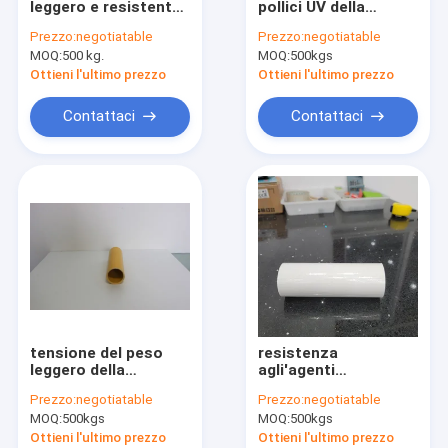
leggero e resistente
pollici UV della
Stuoia di superficie della vetroresina
per elettronica
metropolitana della
Prezzo:
negotiatable
Prezzo:
negotiatable
elettrica
vetroresina di iso
MOQ:
Matte di fibra di vetro
500 kg.
MOQ:
500kgs
9000 Pultruded
Resisitance dipinto
Ottieni l'ultimo prezzo
Ottieni l'ultimo prezzo
Errare tessuto vetroresina
Contattaci
Contattaci
Velo di poliestere
tessuto di maglia del poliestere
Film di poliestere
Profili di FRP Pultruded
Griglie stampate in FRP
tensione del peso
resistenza
leggero della
agli'agenti
metropolitana del
atmosferici sottile
Prezzo:
negotiatable
Prezzo:
negotiatable
rotondo di 14mm Dia
antiusura della
MOQ:
500kgs
MOQ:
500kgs
Fiberglass FRP alta
metropolitana della
vetroresina della
Ottieni l'ultimo prezzo
Ottieni l'ultimo prezzo