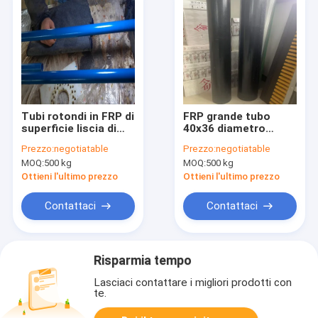
Tubi rotondi in FRP di
FRP grande tubo
superficie liscia di
40x36 diametro
alta qualità
superficie liscia
Prezzo:
negotiatable
Prezzo:
negotiatable
fabbricati con resina
spessore della
MOQ:
500 kg
MOQ:
500 kg
insatura, con finitura
parete 2 mm esterno
liscia impeccabile,
Fibra di vetro Combo
Ottieni l'ultimo prezzo
Ottieni l'ultimo prezzo
resistenza ad alta
Mat Strand tagliato +
pressione e
Feltro di poliestere
Contattaci
Contattaci
eccezionale
per infrastrutture
resistenza alla
corrosione contro
acidi, alcali
Risparmia tempo
Lasciaci contattare i migliori prodotti con
te.