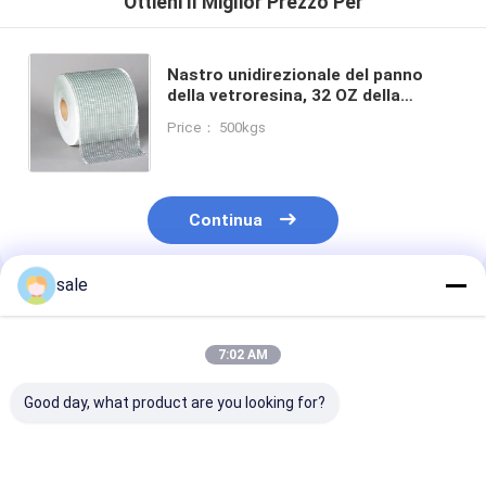
Ottieni Il Miglior Prezzo Per
Nastro unidirezionale del panno
della vetroresina, 32 OZ della
prestazione superiore di buon
Price： 500kgs
anticorrosivo, acido ed alcali e
calore.
Continua
sale
Prodotti Raccomandati
7:02 AM
Good day, what product are you looking for?