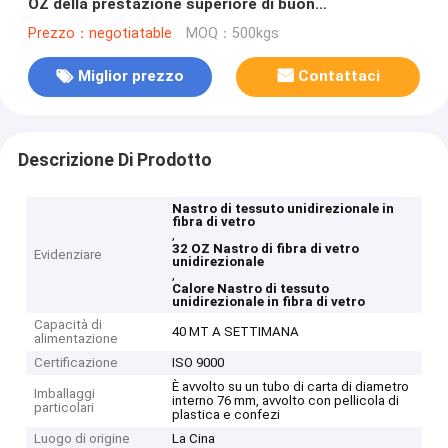
OZ della prestazione superiore di buon
anticorrosivo, acido ed alcali e calore.
Prezzo：negotiatable
MOQ：500kgs
Miglior prezzo
Contattaci
Descrizione Di Prodotto
Nastro di tessuto unidirezionale in
fibra di vetro
,
32 OZ Nastro di fibra di vetro
Evidenziare
unidirezionale
,
Calore Nastro di tessuto
unidirezionale in fibra di vetro
Capacità di
40 MT A SETTIMANA
alimentazione
Certificazione
ISO 9000
È avvolto su un tubo di carta di diametro
Imballaggi
interno 76 mm, avvolto con pellicola di
particolari
plastica e confezi
Luogo di origine
La Cina