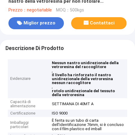
nastro della vetroresina per non rotolare
raccoglitore
Prezzo：negotiatable
MOQ：500kgs
Miglior prezzo
Contattaci
Descrizione Di Prodotto
Nessun nastro unidirezionale della
vetroresina del raccoglitore
,
Il livello ha rinforzato il nastro
Evidenziare
unidirezionale della vetroresina
nessun raccoglitore
,
rotolo unidirezionale del tessuto
della vetroresina
Capacità di
SETTIMANA DI 40MT A
alimentazione
Certificazione
ISO 9000
È ferita su un tubo di carta
Imballaggi
dell'identificazione 76mm, si è concluso
particolari
con il film plastico ed imball