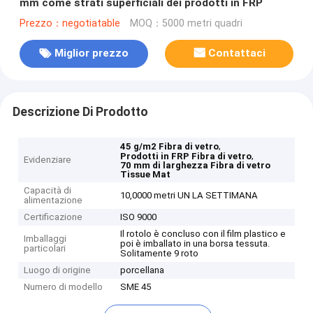
mm come strati superficiali dei prodotti in FRP
Prezzo：negotiatable
MOQ：5000 metri quadri
Miglior prezzo
Contattaci
Descrizione Di Prodotto
,
45 g/m2 Fibra di vetro
,
Prodotti in FRP Fibra di vetro
Evidenziare
70 mm di larghezza Fibra di vetro
Tissue Mat
Capacità di
10,0000 metri UN LA SETTIMANA
alimentazione
Certificazione
ISO 9000
Il rotolo è concluso con il film plastico e
Imballaggi
poi è imballato in una borsa tessuta.
particolari
Solitamente 9 roto
Luogo di origine
porcellana
Numero di modello
SME 45