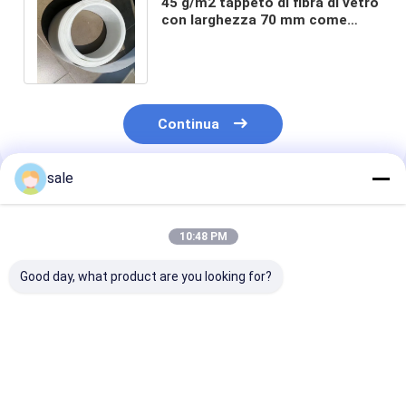
45 g/m2 tappeto di fibra di vetro
con larghezza 70 mm come
strati superficiali dei prodotti in
FRP
Continua
sale
Prodotti Raccomandati
10:48 PM
Good day, what product are you looking for?
Una vetroresina
Nastro per velo
30GSM della stuoia
sintetico per