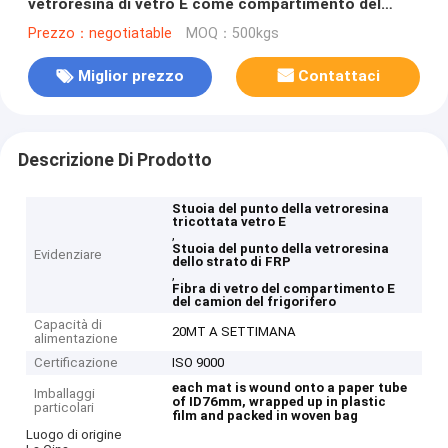
vetroresina di vetro E come compartimento del
camion refrigerato
Prezzo：negotiatable
MOQ：500kgs
Miglior prezzo
Contattaci
Descrizione Di Prodotto
Stuoia del punto della vetroresina
tricottata vetro E
,
Stuoia del punto della vetroresina
Evidenziare
dello strato di FRP
,
Fibra di vetro del compartimento E
del camion del frigorifero
Capacità di
20MT A SETTIMANA
alimentazione
Certificazione
ISO 9000
each mat is wound onto a paper tube
Imballaggi
of ID76mm, wrapped up in plastic
particolari
film and packed in woven bag
Luogo di origine