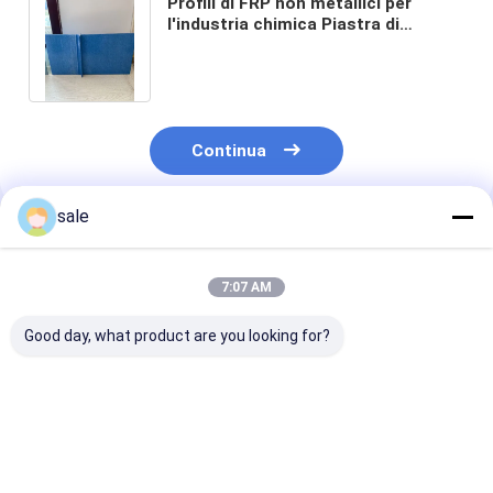
Profili di FRP non metallici per
l'industria chimica Piastra di
trattamento delle acque reflue
leggera e resistente alla trazione
Continua
sale
Prodotti Raccomandati
7:07 AM
Good day, what product are you looking for?
La grata della
Lo SGS ad alta
Segnale verde 
vetroresina dei
resistenza FRP
sezioni di FRP