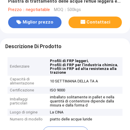
Piastra di trattamento delle acque reflue leggera e
resistente alla trazione
Prezzo：negotiatable
MOQ：500kgs
Miglior prezzo
Contattaci
Descrizione Di Prodotto
,
Profili di FRP leggeri
,
Profili di FRP per l'industria chimica
Evidenziare
Profili in FRP ad alta resistenza alla
trazione
Capacità di
10 SETTIMANA DELLA TA A
alimentazione
Certificazione
ISO 9000
imballato solitamente in pallet e nella
Imballaggi
quantità di contenitore dipende dalla
particolari
misura e dalla forma d
Luogo di origine
La CINA
Numero di modello
piatto delle acque luride