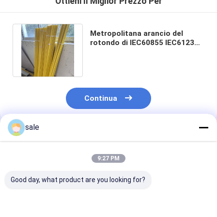
Ottieni Il Miglior Prezzo Per
Metropolitana arancio del
rotondo di IEC60855 IEC61235
FRP per le industrie di
drenaggio
Continua
sale
Prodotti Raccomandati
9:27 PM
Good day, what product are you looking for?