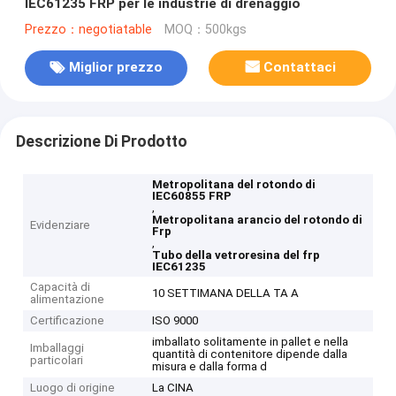
IEC61235 FRP per le industrie di drenaggio
Prezzo：negotiatable
MOQ：500kgs
Miglior prezzo
Contattaci
Descrizione Di Prodotto
Metropolitana del rotondo di
IEC60855 FRP
,
Metropolitana arancio del rotondo di
Evidenziare
Frp
,
Tubo della vetroresina del frp
IEC61235
Capacità di
10 SETTIMANA DELLA TA A
alimentazione
Certificazione
ISO 9000
imballato solitamente in pallet e nella
Imballaggi
quantità di contenitore dipende dalla
particolari
misura e dalla forma d
Luogo di origine
La CINA