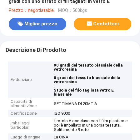
gradi con uno strato di fili tagliati in vetro E
Prezzo：negotiatable
MOQ：500kgs
Miglior prezzo
Contattaci
Descrizione Di Prodotto
90 gradi del tessuto biassiale della
vetroresina
,
0 gradi del tessuto biassiale della
Evidenziare
vetroresina
,
Stuoia del filo tagliata vetro E
biassiale
Capacità di
SETTIMANA DI 20MT A
alimentazione
Certificazione
ISO 9000
Il rotolo è concluso con il film plastico e
Imballaggi
poi è imballato in una borsa tessuta.
particolari
Solitamente 9 roto
Luogo di origine
La CINA