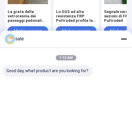
La grata della
Lo SGS ad alta
Segnale verde 
vetroresina dei
resistenza FRP
sezioni di FRP
passaggi pedonali
Pultruded profila la
Pultruded
FRP riveste il giallo
multi dimensione per
di pannelli durevole
costruzione
Miglior prezzo
Miglior prezzo
Miglior pr
4×8
sale
Casa
Circa noi
Contattaci
Desktop Site
1:12 AM
Mappa del sito
Privacy Policy
Qualità
Stuoia cucita vetroresina
Fabbrica cinese.Copyright © 2026
Good day, what product are you looking for?
Anhui Jinjiuding Composites Co., Ltd.. All Rights Reserved.
Casa.
Prodotti
Su di noi