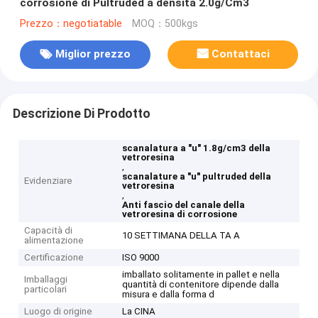
corrosione di Pultruded a densità 2.0g/Cm3
Prezzo：negotiatable
MOQ：500kgs
Miglior prezzo
Contattaci
Descrizione Di Prodotto
scanalatura a "u" 1.8g/cm3 della
vetroresina
,
scanalature a "u" pultruded della
Evidenziare
vetroresina
,
Anti fascio del canale della
vetroresina di corrosione
Capacità di
10 SETTIMANA DELLA TA A
alimentazione
Certificazione
ISO 9000
imballato solitamente in pallet e nella
Imballaggi
quantità di contenitore dipende dalla
particolari
misura e dalla forma d
Luogo di origine
La CINA