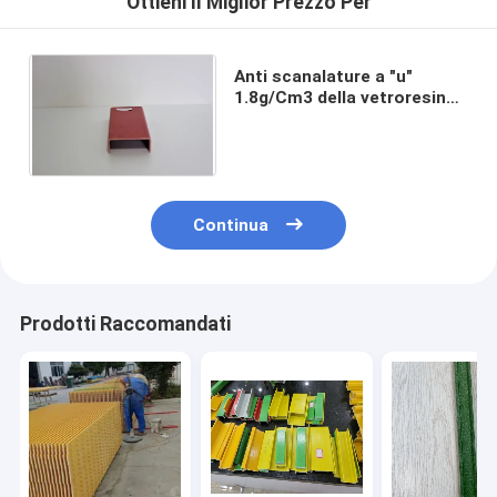
Ottieni Il Miglior Prezzo Per
Anti scanalature a "u"
1.8g/Cm3 della vetroresina
di corrosione di Pultruded a
densità 2.0g/Cm3
Continua
Prodotti Raccomandati