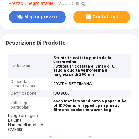
Prezzo：negotiatable
MOQ：500 kg
Miglior prezzo
Contattaci
Descrizione Di Prodotto
Stuoia tricottata punto della
vetroresina
Evidenziare
,
,
Stuoia tricottata di vetro di C
stuoia cucita vetroresina di
larghezza di 200mm
Capacità di
20MT A SETTIMANA
alimentazione
Certificazione
ISO 9000
each mat is wound onto a paper tube
Imballaggi
of ID76mm, wrapped up in plastic
particolari
film and packed in woven bag
Luogo di origine
La Cina
Numero di modello
CMK300