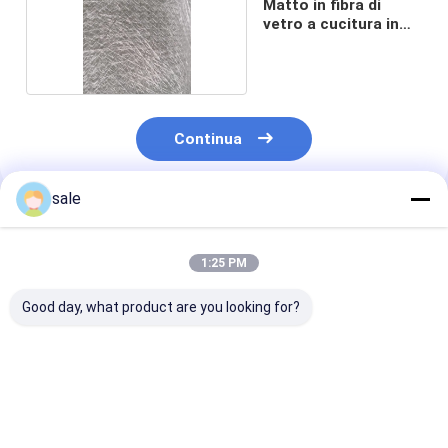
Matto in fibra di
vetro a cucitura in
FRP
Continua
sale
Prodotti Raccomandati
1:25 PM
Good day, what product are you looking for?
Basalt fiber stitch
300 g di tappetino
La stuoia della
mat, high
cucito in fibra di
vetroresina de